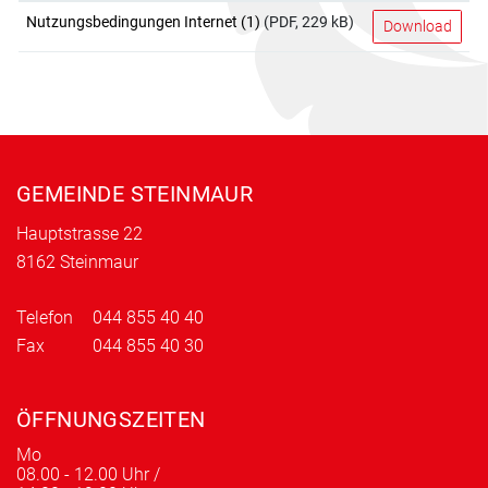
Nutzungsbedingungen Internet (1)
(PDF, 229 kB)
Download
Fusszeile
GEMEINDE STEINMAUR
Hauptstrasse 22
8162 Steinmaur
Telefon
044 855 40 40
Fax
044 855 40 30
ÖFFNUNGSZEITEN
Mo
08.00 - 12.00 Uhr /