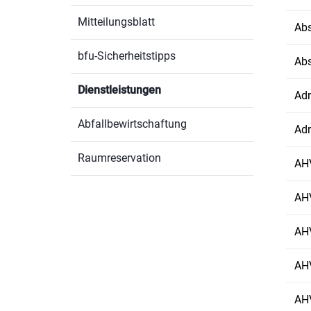
Mitteilungsblatt
Ab
bfu-Sicherheitstipps
Ab
Dienstleistungen
(ausgewählt)
Adr
Abfallbewirtschaftung
Ad
Raumreservation
AHV
AHV
AHV
AHV
AHV