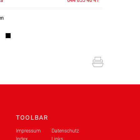
la
044 855 40 41
en
TOOLBAR
Impressum
Datenschutz
Index
Links