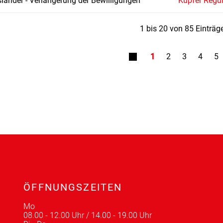
länder - Verlängerung der Bewilligungen
Küpfer Regu
1 bis 20 von 85 Einträg
1
2
3
4
5
ÖFFNUNGSZEITEN
Mo
08.00 - 12.00 Uhr / 14.00 - 19.00 Uhr