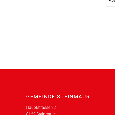
Aus
Fusszeile
GEMEINDE STEINMAUR
Hauptstrasse 22
8162 Steinmaur