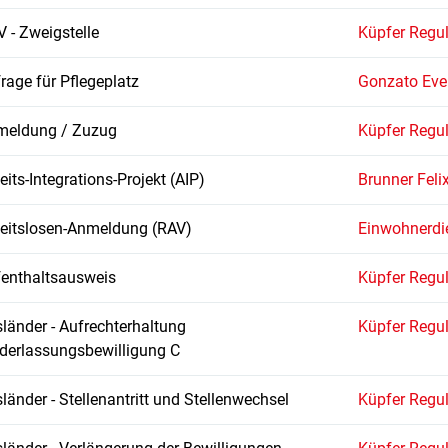
 - Zweigstelle
Küpfer Regu
rage für Pflegeplatz
Gonzato Eve
meldung / Zuzug
Küpfer Regu
eits-Integrations-Projekt (AIP)
Brunner Feli
eitslosen-Anmeldung (RAV)
Einwohnerdie
enthaltsausweis
Küpfer Regu
länder - Aufrechterhaltung
Küpfer Regu
derlassungsbewilligung C
länder - Stellenantritt und Stellenwechsel
Küpfer Regu