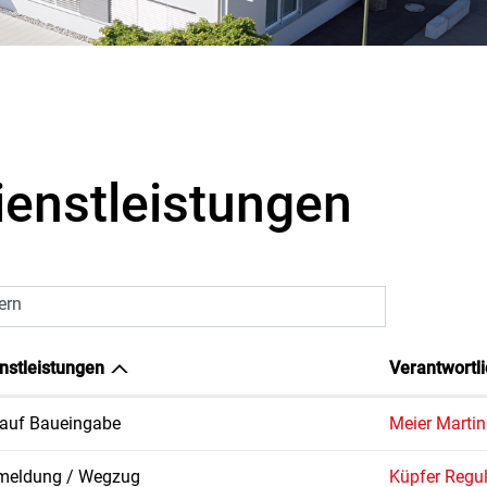
ausgewählt)
ienstleistungen
tern
nstleistungen
Verantwortli
auf Baueingabe
Meier Martin
meldung / Wegzug
Küpfer Regu