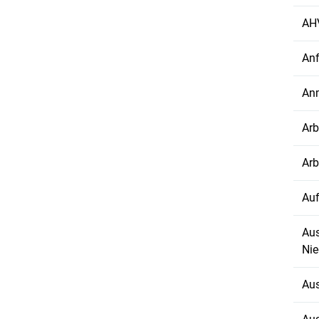
AHV
Anf
An
Arb
Arb
Auf
Aus
Nie
Aus