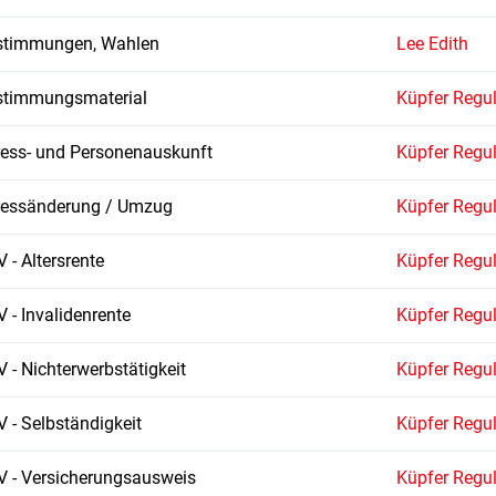
stimmungen, Wahlen
Lee Edith
stimmungsmaterial
Küpfer Regu
ess- und Personenauskunft
Küpfer Regu
ressänderung / Umzug
Küpfer Regu
 - Altersrente
Küpfer Regu
 - Invalidenrente
Küpfer Regu
 - Nichterwerbstätigkeit
Küpfer Regu
 - Selbständigkeit
Küpfer Regu
 - Versicherungsausweis
Küpfer Regu