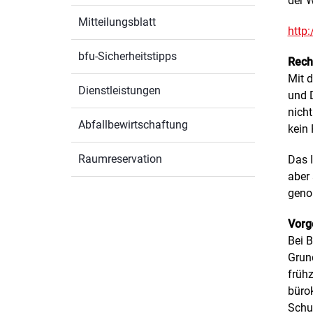
der 
Mitteilungsblatt
http
bfu-Sicherheitstipps
Rech
Mit d
Dienstleistungen
und D
nich
Abfallbewirtschaftung
kein 
Raumreservation
Das 
aber 
genom
Vorg
Bei B
Grun
frühz
büro
Schut