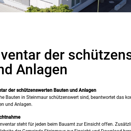
gewählt)
nventar der schützen
gehörige Objekte
nd Anlagen
ntar der schützenswerten Bauten und Anlagen
he Bauten in Steinmaur schützenswert sind, beantwortet das k
en und Anlagen.
ichtnahme
nventar steht für jeden beim Bauamt zur Einsicht offen. Zusätzli