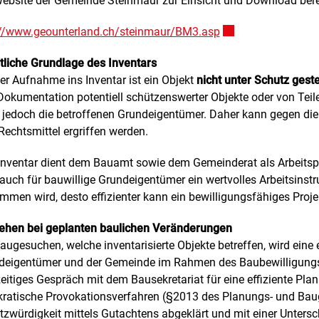
Website der Gemeinde Steinmaur zur Einsicht und Download bere
://www.geounterland.ch/steinmaur/BM3.asp
Externer Link wird 
tliche Grundlage des Inventars
er Aufnahme ins Inventar ist ein Objekt
nicht unter Schutz geste
okumentation potentiell schützenswerter Objekte oder von Teile
t jedoch die betroffenen Grundeigentümer. Daher kann gegen die
Rechtsmittel ergriffen werden.
Inventar dient dem Bauamt sowie dem Gemeinderat als Arbeitspap
auch für bauwillige Grundeigentümer ein wertvolles Arbeitsinst
men wird, desto effizienter kann ein bewilligungsfähiges Projek
ehen bei geplanten baulichen Veränderungen
augesuchen, welche inventarisierte Objekte betreffen, wird ei
deigentümer und der Gemeinde im Rahmen des Baubewilligungsve
eitiges Gespräch mit dem Bausekretariat für eine effiziente Pl
kratische Provokationsverfahren (§2013 des Planungs- und Baug
zwürdigkeit mittels Gutachtens abgeklärt und mit einer Unters