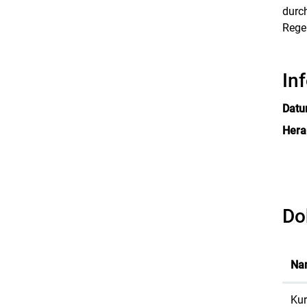
durc
Regel
In
Dat
Hera
Do
Na
Kur