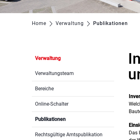
Home
Verwaltung
Publikationen
(aus
I
Verwaltung
Zu
u
Verwaltungsteam
Bereiche
Inve
Online-Schalter
Welc
Baut
Publikationen
(ausgewählt)
Eins
Das I
Rechtsgültige Amtspublikation