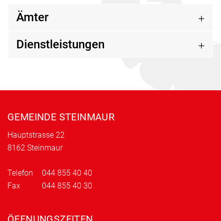
Ämter
Dienstleistungen
Fusszeile
GEMEINDE STEINMAUR
Hauptstrasse 22
8162 Steinmaur
Telefon
044 855 40 40
Fax
044 855 40 30
ÖFFNUNGSZEITEN